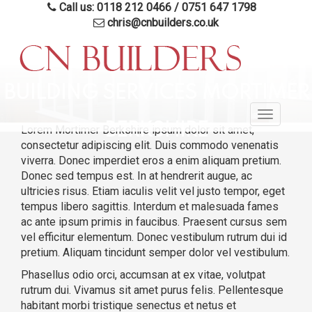
Call us: 0118 212 0466
/
0751 647 1798
chris@cnbuilders.co.uk
Skip
to
BUILDING SERVICES MORTIMER
main
Toggle
content
BERKSHIRE
Lorem Mortimer Berkshire ipsum dolor sit amet,
navigatio
consectetur adipiscing elit. Duis commodo venenatis
viverra. Donec imperdiet eros a enim aliquam pretium.
Donec sed tempus est. In at hendrerit augue, ac
ultricies risus. Etiam iaculis velit vel justo tempor, eget
tempus libero sagittis. Interdum et malesuada fames
ac ante ipsum primis in faucibus. Praesent cursus sem
vel efficitur elementum. Donec vestibulum rutrum dui id
pretium. Aliquam tincidunt semper dolor vel vestibulum.
Phasellus odio orci, accumsan at ex vitae, volutpat
rutrum dui. Vivamus sit amet purus felis. Pellentesque
habitant morbi tristique senectus et netus et