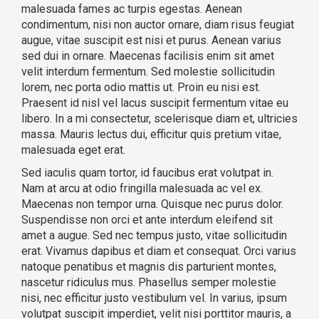
malesuada fames ac turpis egestas. Aenean
condimentum, nisi non auctor ornare, diam risus feugiat
augue, vitae suscipit est nisi et purus. Aenean varius
sed dui in ornare. Maecenas facilisis enim sit amet
velit interdum fermentum. Sed molestie sollicitudin
lorem, nec porta odio mattis ut. Proin eu nisi est.
Praesent id nisl vel lacus suscipit fermentum vitae eu
libero. In a mi consectetur, scelerisque diam et, ultricies
massa. Mauris lectus dui, efficitur quis pretium vitae,
malesuada eget erat.
Sed iaculis quam tortor, id faucibus erat volutpat in.
Nam at arcu at odio fringilla malesuada ac vel ex.
Maecenas non tempor urna. Quisque nec purus dolor.
Suspendisse non orci et ante interdum eleifend sit
amet a augue. Sed nec tempus justo, vitae sollicitudin
erat. Vivamus dapibus et diam et consequat. Orci varius
natoque penatibus et magnis dis parturient montes,
nascetur ridiculus mus. Phasellus semper molestie
nisi, nec efficitur justo vestibulum vel. In varius, ipsum
volutpat suscipit imperdiet, velit nisi porttitor mauris, a