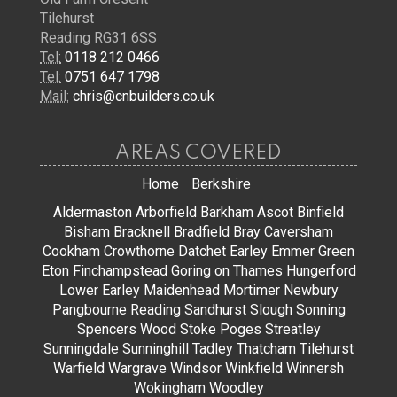
Tilehurst
Reading RG31 6SS
Tel:
0118 212 0466
Tel:
0751 647 1798
Mail:
chris@cnbuilders.co.uk
AREAS COVERED
Home
Berkshire
Aldermaston
Arborfield
Barkham
Ascot
Binfield
Bisham
Bracknell
Bradfield
Bray
Caversham
Cookham
Crowthorne
Datchet
Earley
Emmer Green
Eton
Finchampstead
Goring on Thames
Hungerford
Lower Earley
Maidenhead
Mortimer
Newbury
Pangbourne
Reading
Sandhurst
Slough
Sonning
Spencers Wood
Stoke Poges
Streatley
Sunningdale
Sunninghill
Tadley
Thatcham
Tilehurst
Warfield
Wargrave
Windsor
Winkfield
Winnersh
Wokingham
Woodley